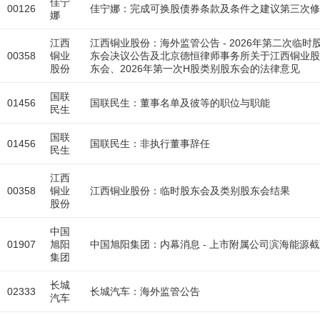
佳宁
00126
佳宁娜：完成可换股债券条款及条件之建议第三次修
娜
江西
江西铜业股份：海外监管公告 - 2026年第二次临时
00358
铜业
东会决议公告及北京德恒律师事务所关于江西铜业股份
股份
东会、2026年第一次H股类别股东会的法律意见
国联
01456
国联民生：董事名单及彼等的职位与职能
民生
国联
01456
国联民生：非执行董事辞任
民生
江西
00358
铜业
江西铜业股份：临时股东会及类别股东会结果
股份
中国
01907
旭阳
中国旭阳集团：内幕消息 - 上市附属公司滨海能源截
集团
长城
02333
长城汽车：海外监管公告
汽车