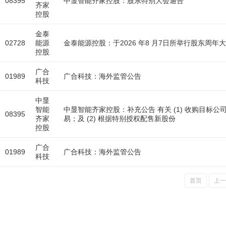
08395
中显智能齐家控股：股东特别大会通告
齐家
控股
金泰
02728
能源
金泰能源控股：于2026 年8 月7日所举行股东周
控股
广合
01989
广合科技：海外监管公告
科技
中显
智能
中显智能齐家控股：补充公告 有关 (1) 收购目标
08395
齐家
易；及 (2) 根据特别授权配售新股份
控股
广合
01989
广合科技：海外监管公告
科技
首页
上一