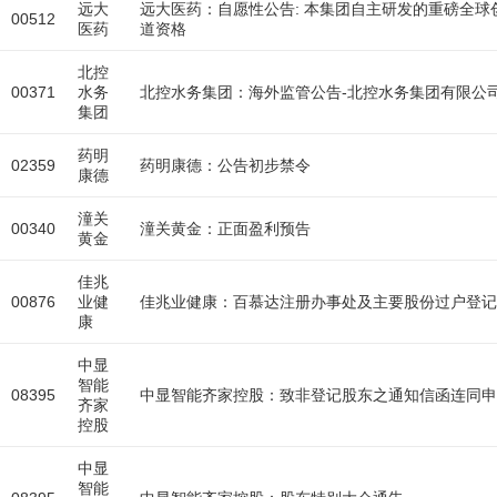
远大
远大医药：自愿性公告: 本集团自主研发的重磅全球创新放
00512
医药
道资格
北控
00371
水务
北控水务集团：海外监管公告-北控水务集团有限公司
集团
药明
02359
药明康德：公告初步禁令
康德
潼关
00340
潼关黄金：正面盈利预告
黄金
佳兆
00876
业健
佳兆业健康：百慕达注册办事处及主要股份过户登记
康
中显
智能
08395
中显智能齐家控股：致非登记股东之通知信函连同申
齐家
控股
中显
智能