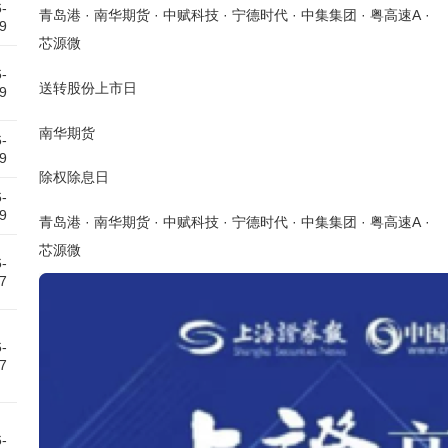
-
青岛港
·
南华期货
·
中赋科技
·
宁德时代
·
中集集团
·
粤高速A
·
9
芯源微
-
送转股份上市日
9
南华期货
-
9
除权除息日
-
9
青岛港
·
南华期货
·
中赋科技
·
宁德时代
·
中集集团
·
粤高速A
·
芯源微
-
7
-
7
-