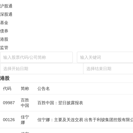
沪股通
深股通
基金
债券
港股
监管
港股
代码
简称
公告名
百胜
09987
百胜中国：翌日披露报表
中国
佳宁
00126
佳宁娜：主要及关连交易 出售于利骏集团控股有限
娜