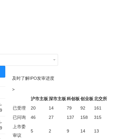
及时了解IPO发审进度
>
沪市主板
深市主板
科创板
创业板
北交所
-
已受理
20
14
79
92
161
9
已问询
46
27
137
158
315
-
上市委
9
5
2
9
14
13
审议