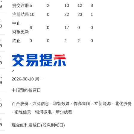
-
提交注册
5
2
10
12
8
9
注册结果
10
0
22
23
1
-
中止
9
6
0
17
0
0
财报更新
-
终止
0
0
2
2
0
9
-
9
>
-
2026-08-10 周一
9
中报预约披露日
-
百合股份
·
力源信息
·
华智数媒
·
悍高集团
·
立新能源
·
北化股份
9
·
拓维信息
·
银河微电
·
摩尔线程
-
9
现金红利发放日(股息到帐日)