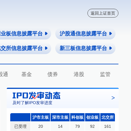
返回上证首页
创业板信息披露平台
沪股通信息披露平台
北交所信息披露平台
新三板信息披露平台
股通
基金
债券
港股
监管
>
及时了解IPO发审进度
沪市主板
深市主板
科创板
创业板
北交所
已受理
20
14
79
92
161