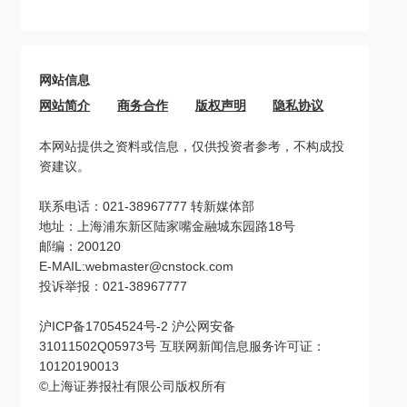
网站信息
网站简介
商务合作
版权声明
隐私协议
本网站提供之资料或信息，仅供投资者参考，不构成投
资建议。
联系电话：021-38967777 转新媒体部
地址：上海浦东新区陆家嘴金融城东园路18号
邮编：200120
E-MAIL:webmaster@cnstock.com
投诉举报：021-38967777
沪ICP备17054524号-2 沪公网安备
31011502Q05973号 互联网新闻信息服务许可证：
10120190013
©上海证券报社有限公司版权所有