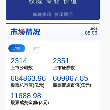
2026
08.06
沪市
深市
2314
2351
上市公司数
上市证券数
684863.96
609967.85
股票总市值(亿元)
股票流通市值(亿元)
11688.98
股票成交金额(亿元)