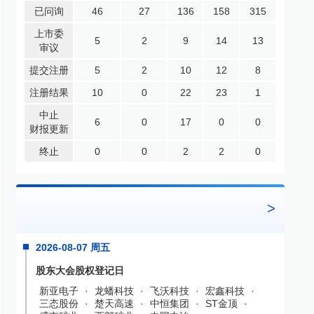
已问询
46
27
136
158
315
上市委
5
2
9
14
13
审议
提交注册
5
2
10
12
8
注册结果
10
0
22
23
1
中止
6
0
17
0
0
财报更新
终止
0
0
2
2
0
>
2026-08-07 周五
股东大会股权登记日
新亚电子
·
龙蟠科技
·
飞沃科技
·
宏鑫科技
·
三态股份
·
楚天高速
·
中恒集团
·
ST金顶
·