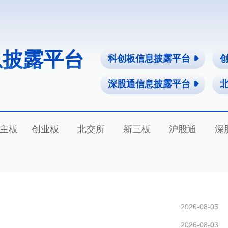
息披露平台
科创板信息披露平台
深股通信息披露平台
主板
创业板
北交所
新三板
沪股通
深
2026-08-05
2026-08-03