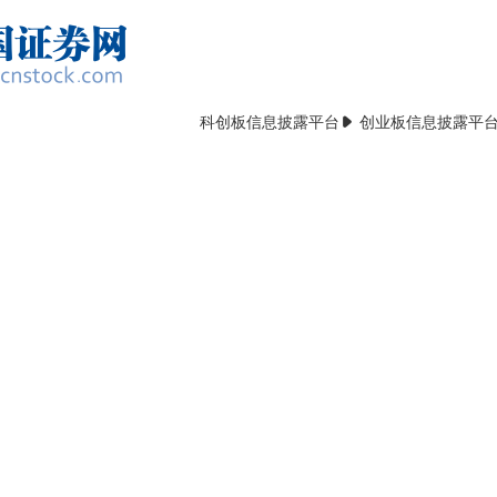
科创板信息披露平台
创业板信息披露平