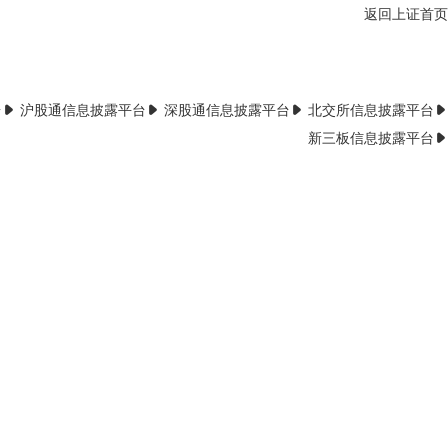
返回上证首页
台
沪股通信息披露平台
深股通信息披露平台
北交所信息披露平台
新三板信息披露平台