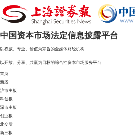
中国资本市场法定信息披露平台
以
权威、专业、价值
为宗旨的
全媒体财经机构
以
开放、分享、共赢
为目标的
综合性资本市场服务平台
首页
新股
沪市主板
科创板
深市主板
创业板
北交所
新三板